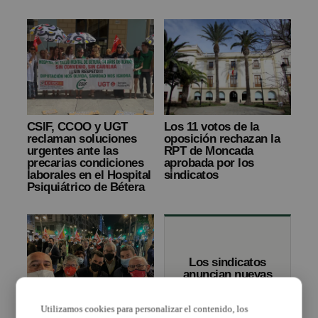
CSIF, CCOO y UGT
Los 11 votos de la
reclaman soluciones
oposición rechazan la
urgentes ante las
RPT de Moncada
precarias condiciones
aprobada por los
laborales en el Hospital
sindicatos
Psiquiátrico de Bétera
Los sindicatos
anuncian nuevas
movilizaciones si
el Gobierno no
Utilizamos cookies para personalizar el contenido, los
revierte los