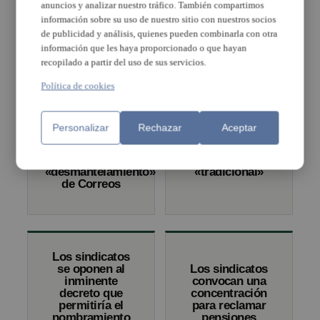
L’Horta también
recortes en
anuncios y analizar nuestro tráfico. También compartimos
presente en la
Correos
información sobre su uso de nuestro sitio con nuestros socios
manifestación para
de publicidad y análisis, quienes pueden combinarla con otra
exigir el fin de la
información que les haya proporcionado o que hayan
infrafinanciación
recopilado a partir del uso de sus servicios.
Política de cookies
Los sindicatos
cifran en un 80%
CNT realiza una
Personalizar
Rechazar
Aceptar
los paros
manifestación
parciales contra
del 1 de Mayo
el
alternativa a la
«desmantelamiento»
«tradicional»
de Correos
Los sindicatos
se oponen al
Los sindicatos
inminente
convocan una
decreto que
concentración
permitiría el
para reclamar
nombramiento
pensiones