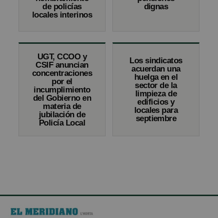
de policías
dignas
locales interinos
UGT, CCOO y
Los sindicatos
CSIF anuncian
acuerdan una
concentraciones
huelga en el
por el
sector de la
incumplimiento
limpieza de
del Gobierno en
edificios y
materia de
locales para
jubilación de
septiembre
Policía Local