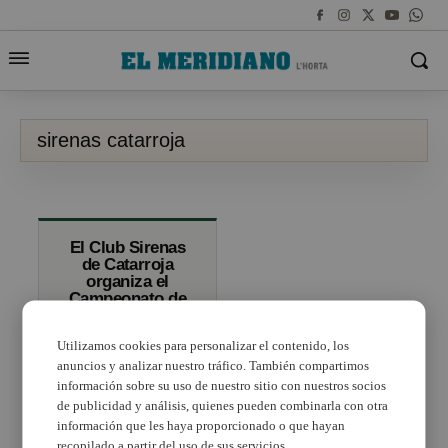
sirenas catarroja
El Club Sirenas
de Catarroja
organiza el
Campeonato de
España de
Salvamento y
Utilizamos cookies para personalizar el contenido, los
Socorrismo de
las categorías
anuncios y analizar nuestro tráfico. También compartimos
alevín y
información sobre su uso de nuestro sitio con nuestros socios
benjamín
de publicidad y análisis, quienes pueden combinarla con otra
información que les haya proporcionado o que hayan
recopilado a partir del uso de sus servicios.