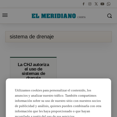
sistema de drenaje
La CHJ autoriza
el uso de
sistemas de
drenaje
sostenible para
urbanizar la zona
Utilizamos cookies para personalizar el contenido, los
oeste del
polígono de
anuncios y analizar nuestro tráfico. También compartimos
Quart de Poblet
información sobre su uso de nuestro sitio con nuestros socios
de publicidad y análisis, quienes pueden combinarla con otra
información que les haya proporcionado o que hayan
recopilado a partir del uso de sus servicios.