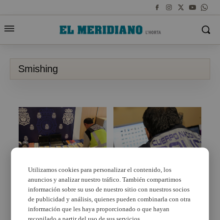
Smishing
Utilizamos cookies para personalizar el contenido, los
anuncios y analizar nuestro tráfico. También compartimos
Un detenido en
La Policía Nacional
Alboraya por hacer
detiene a dos hombres
información sobre su uso de nuestro sitio con nuestros socios
ciberestafas mediante
tras estafar más de
de publicidad y análisis, quienes pueden combinarla con otra
técnicas de smishing
100.000 euros en una
información que les haya proporcionado o que hayan
semana mediante
recopilado a partir del uso de sus servicios.