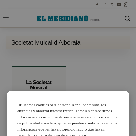
Societat Muical d'Alboraia
La Societat
Musical
d’Alboraia
substituix la
coberta del seu
Utilizamos cookies para personalizar el contenido, los
edifici social
anuncios y analizar nuestro tráfico. También compartimos
información sobre su uso de nuestro sitio con nuestros socios
de publicidad y análisis, quienes pueden combinarla con otra
información que les haya proporcionado o que hayan
recopilado a partir del uso de sus servicios.