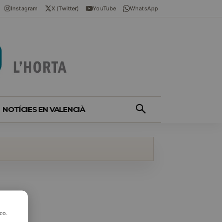
Instagram
X (Twitter)
YouTube
WhatsApp
NOTÍCIES EN VALENCIÀ
co.