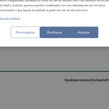
bién compartimos información sobre su uso de nuestro sitio con nuestros socios de
licidad y análisis, quienes pueden combinarla con otra información que les haya
porcionado o que hayan recopilado a partir del uso de sus servicios.
ítica de cookies
es de teatre i del cor dels
Personalizar
Rechazar
Aceptar
rs per a l’envelliment actiu i la
front a la soledat no
jada de Paiporta
Quiénes somos
Contacto
P