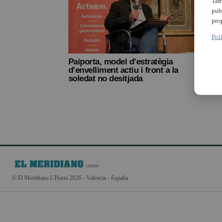
Tam
pub
pro
Pol
Paiporta, model d’estratègia
Mostr
d’envelliment actiu i front a la
talle
soledat no desitjada
mesa 
desit
© El Meridiano L'Horta 2026 - Valencia - España