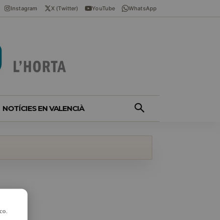
Instagram
X (Twitter)
YouTube
WhatsApp
NOTÍCIES EN VALENCIÀ
co.