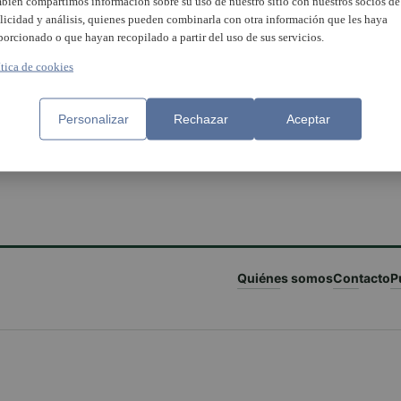
bién compartimos información sobre su uso de nuestro sitio con nuestros socios de
licidad y análisis, quienes pueden combinarla con otra información que les haya
porcionado o que hayan recopilado a partir del uso de sus servicios.
ítica de cookies
Personalizar
Rechazar
Aceptar
Quiénes somos
Contacto
P