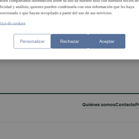
bién compartimos información sobre su uso de nuestro sitio con nuestros socios de
licidad y análisis, quienes pueden combinarla con otra información que les haya
porcionado o que hayan recopilado a partir del uso de sus servicios.
ítica de cookies
ofrece vías alternativas para
Personalizar
Rechazar
Aceptar
fectados por los AVE
endidos en València
Quiénes somos
Contacto
P