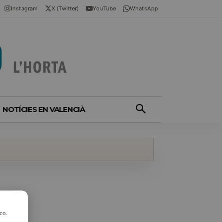
Instagram
X (Twitter)
YouTube
WhatsApp
NOTÍCIES EN VALENCIÀ
co.