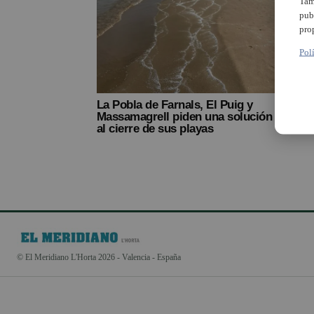
Tam
pub
pro
Pol
Adif 
los a
La Pobla de Farnals, El Puig y
susp
Massamagrell piden una solución
al cierre de sus playas
© El Meridiano L'Horta 2026 - Valencia - España