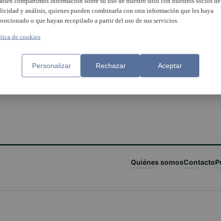
bién compartimos información sobre su uso de nuestro sitio con nuestros socios de
licidad y análisis, quienes pueden combinarla con otra información que les haya
porcionado o que hayan recopilado a partir del uso de sus servicios.
ítica de cookies
Personalizar
Rechazar
Aceptar
Quiénes somos
Contacto
P