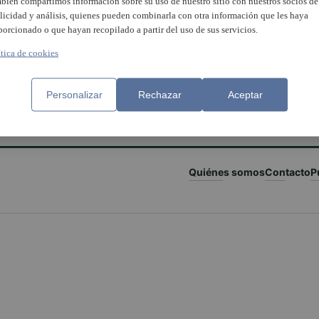
bién compartimos información sobre su uso de nuestro sitio con nuestros socios de
licidad y análisis, quienes pueden combinarla con otra información que les haya
porcionado o que hayan recopilado a partir del uso de sus servicios.
ítica de cookies
Personalizar
Rechazar
Aceptar
Quiénes somos
Contacto
P