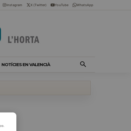
Instagram
X (Twitter)
YouTube
WhatsApp
NOTÍCIES EN VALENCIÀ
co.