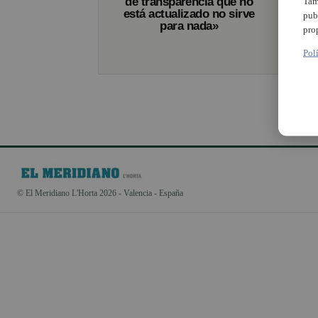
de transparencia que no
Tam
está actualizado no sirve
pub
para nada»
pro
Pol
© El Meridiano L'Horta 2026 - Valencia - España