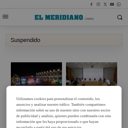
Suspendido
Utilizamos cookies para personalizar el contenido, los
anuncios y analizar nuestro tráfico. También compartimos
Cancelado el Festival
Se suspén el mercat, la
de Les Arts de València
junta de portaveus i el
información sobre su uso de nuestro sitio con nuestros socios
tras las quejas por la
ple ordinari del mes de
de publicidad y análisis, quienes pueden combinarla con otra
falta de sonido
març a Godella
información que les haya proporcionado o que hayan
recopilado a partir del uso de sus servicios.