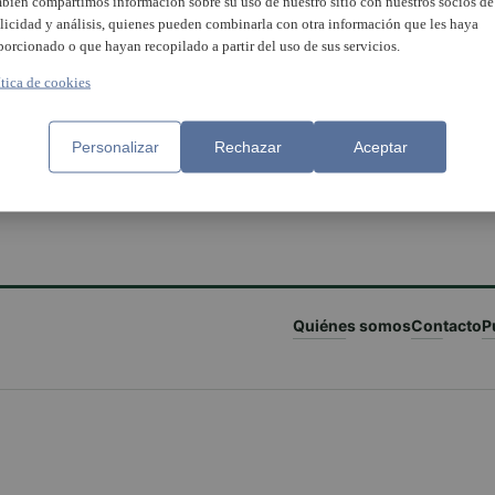
bién compartimos información sobre su uso de nuestro sitio con nuestros socios de
licidad y análisis, quienes pueden combinarla con otra información que les haya
porcionado o que hayan recopilado a partir del uso de sus servicios.
ítica de cookies
Personalizar
Rechazar
Aceptar
Quiénes somos
Contacto
P