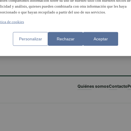
bién compartimos información sobre su uso de nuestro sitio con nuestros socios de
licidad y análisis, quienes pueden combinarla con otra información que les haya
porcionado o que hayan recopilado a partir del uso de sus servicios.
ítica de cookies
Personalizar
Rechazar
Aceptar
Quiénes somos
Contacto
P