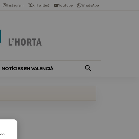
Instagram
X (Twitter)
YouTube
WhatsApp
NOTÍCIES EN VALENCIÀ
co.