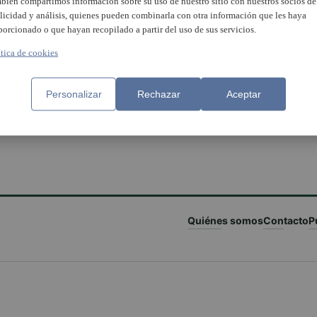
bién compartimos información sobre su uso de nuestro sitio con nuestros socios de
licidad y análisis, quienes pueden combinarla con otra información que les haya
porcionado o que hayan recopilado a partir del uso de sus servicios.
ítica de cookies
Personalizar
Rechazar
Aceptar
Quiénes somos
Contacto
P