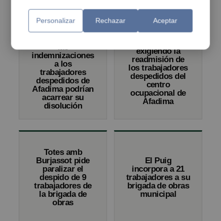
Personalizar
Rechazar
Aceptar
Advierten que
Manifestación
las
exigiendo la
indemnizaciones
readmisión de
a los
los trabajadores
trabajadores
despedidos del
despedidos de
centro
Afadima podrían
ocupacional de
acarrear su
Afadima
disolución
Totes amb
Burjassot pide
El Puig
paralizar el
incorpora a 21
despido de 9
trabajadores a su
trabajadores de
brigada de obras
la brigada de
municipal
obras