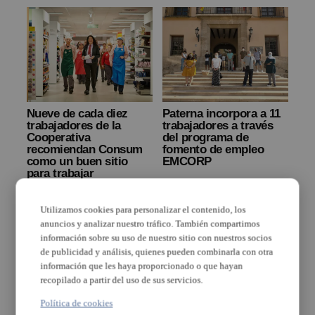
Nueve de cada diez
Paterna incorpora a 11
trabajadores de la
trabajadores a través
Cooperativa
del programa de
recomiendan Consum
fomento de empleo
como un buen sitio
EMCORP
para trabajar
Utilizamos cookies para personalizar el contenido, los
anuncios y analizar nuestro tráfico. También compartimos
Los trabajadores
de recogida de
información sobre su uso de nuestro sitio con nuestros socios
Massamagrell
basura y
de publicidad y análisis, quienes pueden combinarla con otra
contrata a seis
limpieza viaria
información que les haya proporcionado o que hayan
trabajadores con
de Xirivella
la ayuda de la
recopilado a partir del uso de sus servicios.
logran mejoras
Diputación
salariales y
Política de cookies
laborales