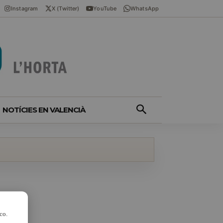
Instagram
X (Twitter)
YouTube
WhatsApp
NOTÍCIES EN VALENCIÀ
co.