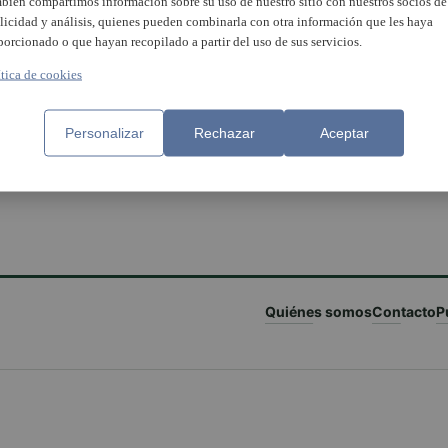
bién compartimos información sobre su uso de nuestro sitio con nuestros socios de
licidad y análisis, quienes pueden combinarla con otra información que les haya
porcionado o que hayan recopilado a partir del uso de sus servicios.
ítica de cookies
Personalizar
Rechazar
Aceptar
Quiénes somos
Contacto
P