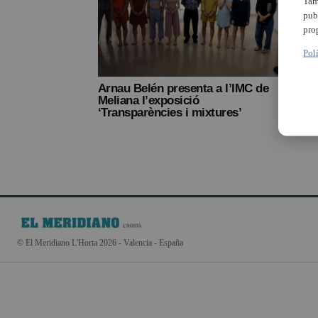
Tam
pub
pro
Pol
Arnau Belén presenta a l’IMC de
Meliana l’exposició
‘Transparències i mixtures’
© El Meridiano L'Horta 2026 - Valencia - España