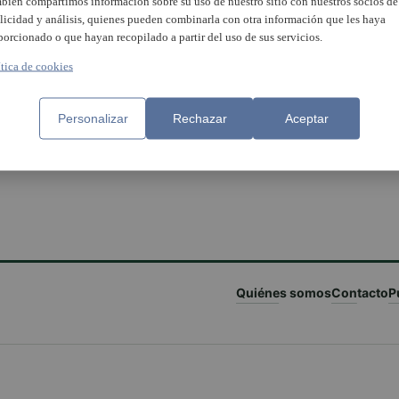
bién compartimos información sobre su uso de nuestro sitio con nuestros socios de
licidad y análisis, quienes pueden combinarla con otra información que les haya
porcionado o que hayan recopilado a partir del uso de sus servicios.
ítica de cookies
Personalizar
Rechazar
Aceptar
Quiénes somos
Contacto
P