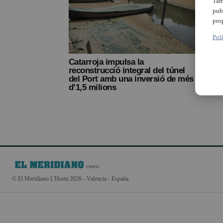
Tam
pub
pro
Pol
Catarroja impulsa la
reconstrucció integral del túnel
del Port amb una inversió de més
d’1,5 milions
© El Meridiano L'Horta 2026 - Valencia - España