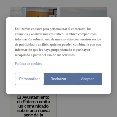
Utilizamos cookies para personalizar el contenido, los
anuncios y analizar nuestro tráfico. También compartimos
información sobre su uso de nuestro sitio con nuestros socios
de publicidad y análisis, quienes pueden combinarla con otra
El CUCH define la
Mediterranean Surf
información que les haya proporcionado o que hayan
vivienda como “el
School y La
recopilado a partir del uso de sus servicios.
símbolo identitario de
Universidad Católica de
las personas que
Valencia presentan el
Política de cookies
necesita ser conjugado
primer campeonato de
con el futuro”
Surf del CADU en la
Playa de la Patacona de
Alboraya
Personalizar
Rechazar
Aceptar
El Ayuntamiento
de Paterna emite
un comunicado
sobre una nueva
sede de la