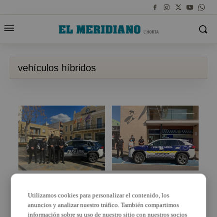
vehículos híbridos
La Pobla de Farnals
La Policía Local de
refuerza la flota de la
Benetússer incorpora
Policía Local con dos
un nuevo vehículo a su
Utilizamos cookies para personalizar el contenido, los
nuevos vehículos
flota
anuncios y analizar nuestro tráfico. También compartimos
híbridos
información sobre su uso de nuestro sitio con nuestros socios