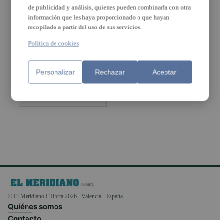
de publicidad y análisis, quienes pueden combinarla con otra
información que les haya proporcionado o que hayan
recopilado a partir del uso de sus servicios.
Paterna presenta
Política de cookies
la nueva flota de
vehículos
híbridos de la
Personalizar
Rechazar
Aceptar
Policía Local
© El Meridiano L'Horta 2026 - Valencia - España
Quiénes somos
Contacto