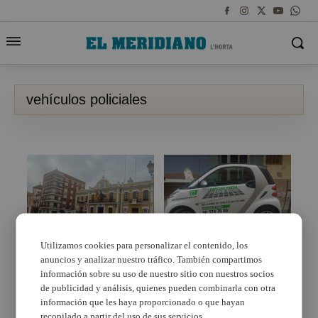
vehículos policiales
Utilizamos cookies para personalizar el contenido, los
anuncios y analizar nuestro tráfico. También compartimos
Burjassot presenta la
Una empresa de Mislata
nueva flota de
desinfecta a diario los
información sobre su uso de nuestro sitio con nuestros socios
vehículos policiales y
coches policiales de
de publicidad y análisis, quienes pueden combinarla con otra
de Protección Civil
forma altruista
información que les haya proporcionado o que hayan
recopilado a partir del uso de sus servicios.