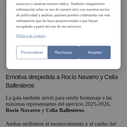
anuncios y analizar nuestro tráfico. También compartimos
Nerea Ruiz Simarro.
información sobre su uso de nuestro sitio con nuestros socios
de publicidad y análisis, quienes pueden combinarla con otra
Zahara López Ramos.
información que les haya proporcionado o que hayan
Ainhoa Domingo Eslava.
recopilado a partir del uso de sus servicios.
Martina García Gamir.
Política de cookies
Valeria Luján Ruiz.
Valeria Banacloig Martí.
Personalizar
Rechazar
Aceptar
Joana Gimeno Brocal.
Emotiva despedida a Rocío Navarro y Celia
Ballesteros
La gala también sirvió para rendir homenaje a las
máximas representantes del ejercicio 2025-2026,
Rocío Navarro
y
Celia Ballesteros
.
Ambas recibieron el reconocimiento y el cariño del