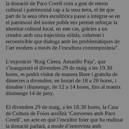
la donació de Paco Corell com a gest de retorn
cultural i patrimonial cap a la seua terra, el fet que
part de la seua obra escultòrica passe a integrar-se en
el patrimoni del nostre poble ens permet reforçar la
identitat cultural local, en este cas, gràcies a un
creador amb una trajectòria sòlida, coherent i
reconeixible que dialoga amb les problemàtiques de
l’art modern a través de l’escultura contemporània”.
L’exposició ‘Roig Cirera, Amarillo Paja’, que
s’inaugurarà el divendres 29 de maig a les 19.30
hores, es podrà visitar de manera lliure i gratuïta de
dimecres a divendres, en horari de 18 a 20 hores, i
dissabte i diumenge, de 12 a 14 hores, fins al mateix
diumenge 14 de juny.
El divendres 29 de maig, a les 18.30 hores, la Casa
de Cultura de Foios acollirà ‘Converses amb Paco
Corell’, un acte en què l’escultor foier que ha realitzat
la donació parlarà, a mode d’entrevista amb