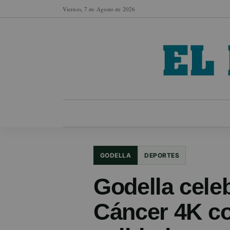
Viernes, 7 de Agosto de 2026
MUNICIPIOS
SECCIONES
EN FO
GODELLA
DEPORTES
Godella cele
Cáncer 4K co