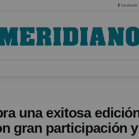
Facebook
CO
ESPECIALES
SERIES
HEMEROTECA
NOT
bra una exitosa edició
n gran participación