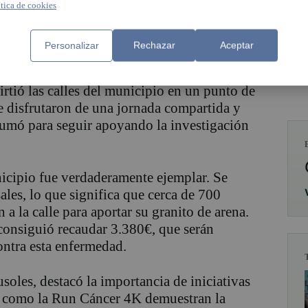
ítica de cookies
Personalizar
Rechazar
Aceptar
 deporte y solidaridad con la celebración de
rtió las calles del municipio en un punto de
e disfrutaron de una jornada compartida y
umó para seguir apoyando la investigación
nicipio fue verdaderamente ejemplar. Se
ales, lo que significa que cerca de 700
 a la calle para aportar su granito de arena.
e consiguió recaudar 3.380€, que serán
ontra esta enfermedad.
soles, destacó la importancia de iniciativas
 como la Run Cáncer 4K demuestran la