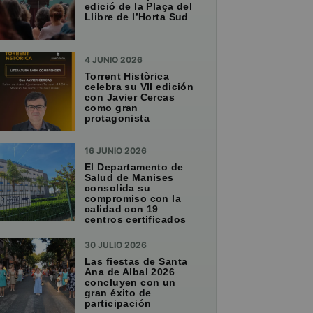
edició de la Plaça del
Llibre de l’Horta Sud
4 JUNIO 2026
Torrent Històrica
celebra su VII edición
con Javier Cercas
como gran
protagonista
16 JUNIO 2026
El Departamento de
Salud de Manises
consolida su
compromiso con la
calidad con 19
centros certificados
30 JULIO 2026
Las fiestas de Santa
Ana de Albal 2026
concluyen con un
gran éxito de
participación