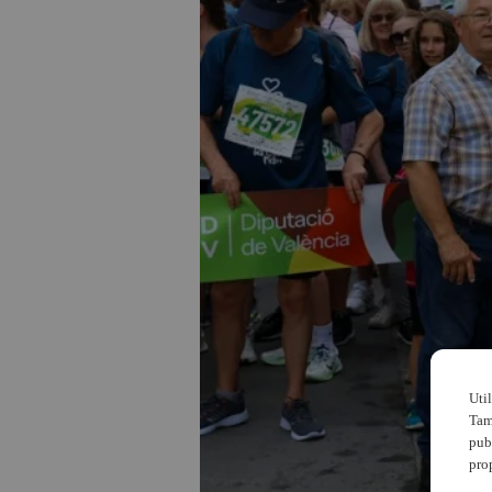
Uti
Tam
pub
pro