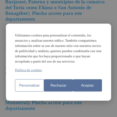
Burjassot, Paterna y municipios de la comarca
del Turia como Eliana o San Antonio de
Benagéber
).
Pincha acceso para este
departamento
El departamento de Manises (
Mislata, Quart de
Utilizamos cookies para personalizar el contenido, los
Poblet, Manises, Aldaia, barrio del Cristo y
anuncios y analizar nuestro tráfico. También compartimos
algunos municipios de la comarca del Turia)
información sobre su uso de nuestro sitio con nuestros socios
Pincha acceso para este departamento
de publicidad y análisis, quienes pueden combinarla con otra
información que les haya proporcionado o que hayan
Departamento de salud de Sagunto (Puig y Puçol y
recopilado a partir del uso de sus servicios.
comarca Camp de Morvedre)
Pincha acceso para
Política de cookies
este departamento
El departamento del Hospital General (
Alaquàs,
Personalizar
Rechazar
Aceptar
Xirivella, Torrent, Picassent, Paiporta, Valencia
(zona Avenida del Cid y ronda), Paiporta y
Monserrat). Pincha acceso para este
departamento