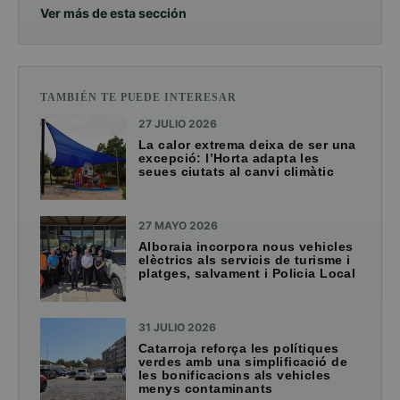
Ver más de esta sección
TAMBIÉN TE PUEDE INTERESAR
27 JULIO 2026
La calor extrema deixa de ser una
excepció: l’Horta adapta les
seues ciutats al canvi climàtic
27 MAYO 2026
Alboraia incorpora nous vehicles
elèctrics als servicis de turisme i
platges, salvament i Policia Local
31 JULIO 2026
Catarroja reforça les polítiques
verdes amb una simplificació de
les bonificacions als vehicles
menys contaminants