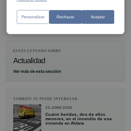
Personalizar
Rechazar
Aceptar
PUBLICIDAD
ESTÁS LEYENDO SOBRE
Actualidad
Ver más de esta sección
TAMBIÉN TE PUEDE INTERESAR
23 JUNIO 2026
Cuatro heridos, dos de ellos
menores, en el incendio de una
vivienda en Aldaia