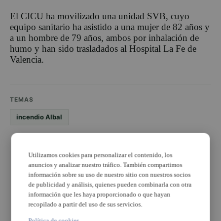
El CICU ha movilizado una unidad SVB, cuyo
equipo sanitario ha asistido a una mujer de 82 años y
a un hombre de 79 años, ambos por inhalación de
humo y han sido trasladados al Hospital La Fe de
Valencia.
TEMAS
incendio Albal
PUBLICIDAD
Utilizamos cookies para personalizar el contenido, los
anuncios y analizar nuestro tráfico. También compartimos
información sobre su uso de nuestro sitio con nuestros socios
de publicidad y análisis, quienes pueden combinarla con otra
información que les haya proporcionado o que hayan
recopilado a partir del uso de sus servicios.
PUBLICIDAD
Política de cookies