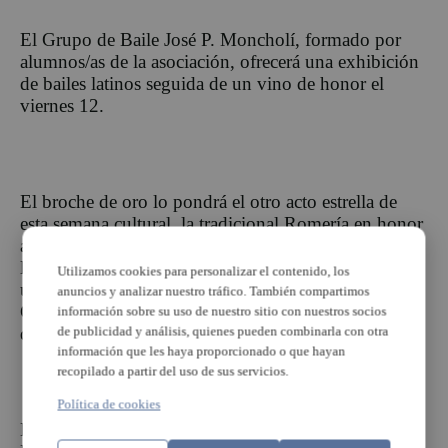
El Grupo de Baile José P. Moncholí, formado por
alumnos/as de la asociación, ofrecerá una exhibición
de bailes latinos seguida de un vino de honor el
viernes 12.
El broche de oro lo pondrá el otro acto estrella de
esta semana cultural, la tradicional Romería en honor
a Nuestra Señora de Cortes a las10h desde la sede de
la asociación al Colegio Jaume I, donde se ofrecerán
Utilizamos cookies para personalizar el contenido, los
unos gazpachos manchegos amenizados por el
anuncios y analizar nuestro tráfico. También compartimos
Grupo de Jotas, Rondalla y Coro de la Casa Miguel
información sobre su uso de nuestro sitio con nuestros socios
de Cervantes de Xirivella.
de publicidad y análisis, quienes pueden combinarla con otra
información que les haya proporcionado o que hayan
recopilado a partir del uso de sus servicios.
Política de cookies
La Asociación Castellano-Manchega L’Horta Sud