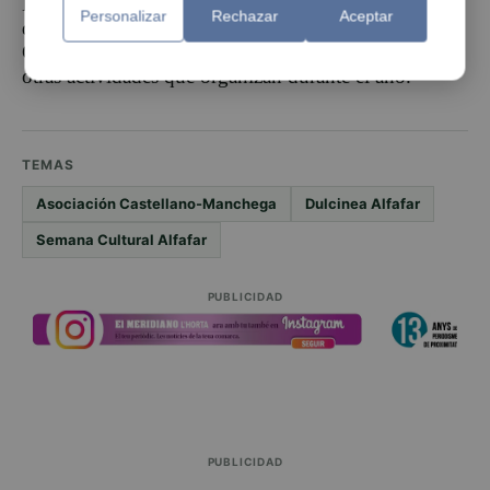
Dulcinea de
Alfafar
, invita a la población manchega
Personalizar
Rechazar
Aceptar
del municipio a pasarse por su sede en la C/Cid
Campeador nº5, para conocer y participar en éstas y
otras actividades que organizan durante el año.
TEMAS
Asociación Castellano-Manchega
Dulcinea Alfafar
Semana Cultural Alfafar
PUBLICIDAD
PUBLICIDAD