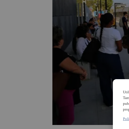
Uti
Tam
pub
pro
Pol