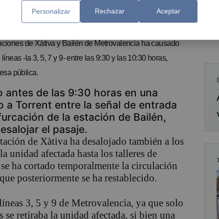
Personalizar
Rechazar
Aceptar
taciones de Xàtiva y Bailén de Metrovalencia ha causado
íneas -la 3, 5, 7 y 9- entre las 9:30 y las 10:30 horas,
esa pública.
o antes de las 9:30 horas en una
o a Torrent entre la señal de entrada
ifurcación de la estación de Bailén,
esalojar el pasaje.
stación de Xàtiva ha desalojado también a los
la unidad afectada hasta los talleres de
se ha cortado temporalmente la circulación
 que posteriormente se ha restablecido.
líneas 3, 5 y 9 de Metrovalencia, ya que solo
 se retiraba la unidad afectada, si bien una