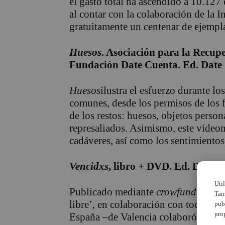
el gasto total ha ascendido a 10.127
al contar con la colaboración de la 
gratuitamente un centenar de ejempla
Huesos
. Asociación para la Recup
Fundación Date Cuenta. Ed. Date 
Huesos
ilustra el esfuerzo durante lo
comunes, desde los permisos de los 
de los restos: huesos, objetos person
represaliados. Asimismo, este vídeo
cadáveres, así como los sentimientos
Vencidxs
, libro + DVD. Ed. Date C
Uti
Publicado mediante
crowfunding
por
Tam
libre’, en colaboración con todas la
pub
pro
España –de Valencia colaboró la Aso