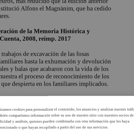
 euros, más reducido que la edición anterior
Institució Alfons el Magnànim, que ha cedido
res.
eración de la Memoria Histórica y
Cuenta, 2008, reimp. 2017
s trabajos de excavación de las fosas
familiares hasta la exhumación y devolución
ales y balas que acabaron con la vida de los
muestra el proceso de reconocimiento de los
 que despierta en los familiares implicados.
uenta, 2ª ed. 2014
lizamos cookies para personalizar el contenido, los anuncios y analizar nuestro tráfi
 ‘Date cuenta: comunicación y educación
bién compartimos información sobre su uso de nuestro sitio con nuestros socios de
s asociaciones de memoria histórica de
licidad y análisis, quienes pueden combinarla con otra información que les haya
porcionado o que hayan recopilado a partir del uso de sus servicios.
ciación Instituto Obrero y El Micalet–.