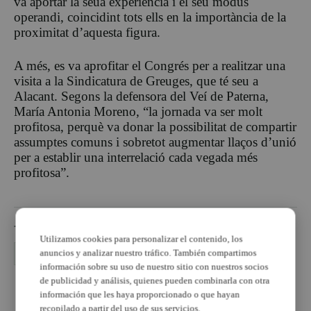
va aportar la seua experiència i el seu modus
operandi, coincidint tots ells en la importància de la
proximitat d’aquesta figura.
A més, es va aprofitar el Congrés per a realitzar una
visita a la Sindicatura de Greuges, que té seu a
Alacant. Segons la defensora del Veí de Paterna,
María Antonia Moreno, “la jornada va ser molt
profitosa, perquè va donar la possibilitat de compartir
assumptes comuns i sobretot augmentar llaços d’unió
per a establir una interrelació cada vegada més
profitosa”.
TEMAS
Utilizamos cookies para personalizar el contenido, los
anuncios y analizar nuestro tráfico. También compartimos
defensor del vecino
Paterna
información sobre su uso de nuestro sitio con nuestros socios
de publicidad y análisis, quienes pueden combinarla con otra
PUBLICIDAD
información que les haya proporcionado o que hayan
recopilado a partir del uso de sus servicios.