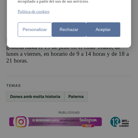
recopilado a partir del uso de sus servicios.
Política de cookies
Personalizar
Rechazar
Aceptar
Dones amb molta historia podrá visitarse de manera
gratuita hasta el 19 de julio en el Gran Teatro, de
lunes a viernes, en horario de 9 a 14 horas y de 18 a
21 horas.
TEMAS
Dones amb molta historia
Paterna
PUBLICIDAD