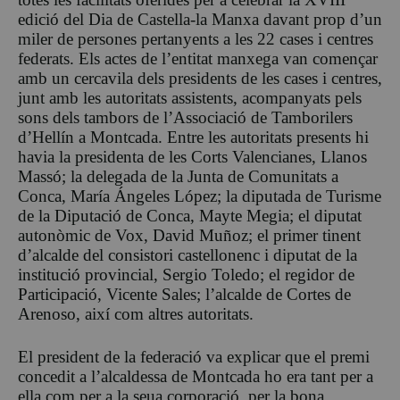
edició del Dia de Castella-la Manxa davant prop d’un
miler de persones pertanyents a les 22 cases i centres
federats. Els actes de l’entitat manxega van començar
amb un cercavila dels presidents de les cases i centres,
junt amb les autoritats assistents, acompanyats pels
sons dels tambors de l’Associació de Tamborilers
d’Hellín a Montcada. Entre les autoritats presents hi
havia la presidenta de les Corts Valencianes, Llanos
Massó; la delegada de la Junta de Comunitats a
Conca, María Ángeles López; la diputada de Turisme
de la Diputació de Conca, Mayte Megia; el diputat
autonòmic de Vox, David Muñoz; el primer tinent
d’alcalde del consistori castellonenc i diputat de la
institució provincial, Sergio Toledo; el regidor de
Participació, Vicente Sales; l’alcalde de Cortes de
Arenoso, així com altres autoritats.
El president de la federació va explicar que el premi
concedit a l’alcaldessa de Montcada ho era tant per a
ella com per a la seua corporació, per la bona