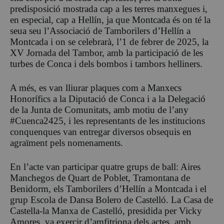
predisposició mostrada cap a les terres manxegues i,
en especial, cap a Hellín, ja que Montcada és on té la
seua seu l’Associació de Tamborilers d’Hellín a
Montcada i on se celebrarà, l’1 de febrer de 2025, la
XV Jornada del Tambor, amb la participació de les
turbes de Conca i dels bombos i tambors helliners.
A més, es van lliurar plaques com a Manxecs
Honorífics a la Diputació de Conca i a la Delegació
de la Junta de Comunitats, amb motiu de l’any
#Cuenca2425, i les representants de les institucions
conquenques van entregar diversos obsequis en
agraïment pels nomenaments.
En l’acte van participar quatre grups de ball: Aires
Manchegos de Quart de Poblet, Tramontana de
Benidorm, els Tamborilers d’Hellín a Montcada i el
grup Escola de Dansa Bolero de Castelló. La Casa de
Castella-la Manxa de Castelló, presidida per Vicky
Amores, va exercir d’amfitriona dels actes, amb