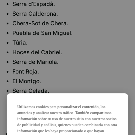
Serra d’Espadà.
Serra Calderona.
Chera-Sot de Chera.
Puebla de San Miguel.
Túria.
Hoces del Cabriel.
Serra de Mariola.
Font Roja.
El Montgó.
Serra Gelada.
Prat de Cabanes-Torreblanca.
Utilizamos cookies para personalizar el contenido, los
Marjal Pego-Oliva.
anuncios y analizar nuestro tráfico. También compartimos
La zona forestal de l’Albufera.
información sobre su uso de nuestro sitio con nuestros socios
de publicidad y análisis, quienes pueden combinarla con otra
información que les haya proporcionado o que hayan
Quedan exentos de esta prohibición los vehículos