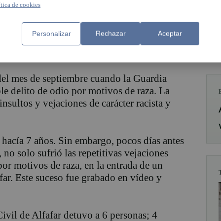
ítica de cookies
Personalizar
Rechazar
Aceptar
 operación LEKAR, detiene a 6 personas por
alidad de Alfafar.
del mes de septiembre cuando la Guardia
e delito de odio por motivos de raza. La
nsultos y vejaciones de carácter racista y
hacía 7 años. Sin embargo, pocos días antes
 no solo sufrió las repetitivas vejaciones
por motivos de raza, en la entrada de un
far. Este suceso fue grabado en vídeo y
Civil de Alfafar detuvo a 6 personas; 4