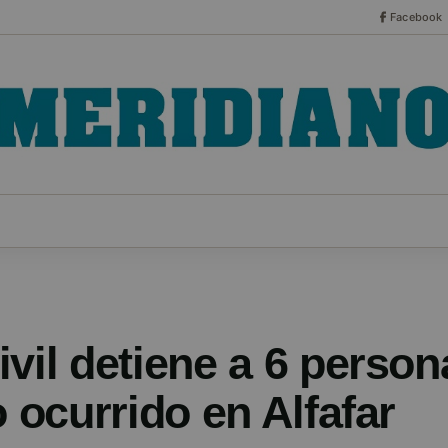
Facebook
CO
ESPECIALES
SERIES
HEMEROTECA
NOT
vil detiene a 6 person
o ocurrido en Alfafar