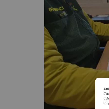
Uti
Tam
pub
pro