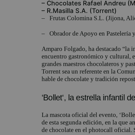
–
Chocolates Rafael Andreu (M
–
R.Masilla
S.A. (Torrent)
–
Frutas
Colomina
S.L. (Jijona, Ali
– Obrador de Apoyo en Pastelería y 
Amparo Folgado, ha destacado
“
la 
encuentro gastronómico y cultural
, 
grandes maestros chocolateros y past
Torrent sea un referente en la Comu
hable de chocolate y tradición repost
‘
Bollet
‘, la
estrella infantil de
L
a mascota oficial del evento,
‘
Bolle
de esta segunda edición
,
en la que a
de chocolate en el
p
hotocall
oficial
.