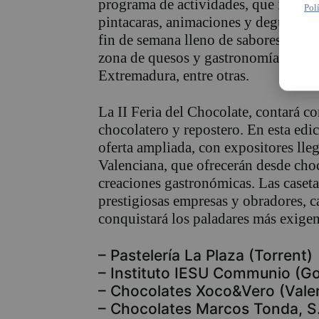
program
a de actividades, que inclu
Pol
pintacara
s
, animaciones y degustaci
fin de semana lleno de sabores, olore
zona de quesos y gastronomía, degus
Extremadura, entre otras.
La II Feria del Chocolate, contará c
chocolatero y repostero. En esta edic
oferta ampliada, con expositores ll
Valenciana, que ofrecerán desde choc
creaciones gastronómicas.
Las caseta
prestigiosas empresas y obradores, 
conquistará los
paladares más exigen
–
Pastelería La Plaza (Torrent)
–
Instituto IESU
Communio
(
Go
–
Chocolates
Xoco&Vero
(Vale
–
Chocolates Marcos
Tonda
, S