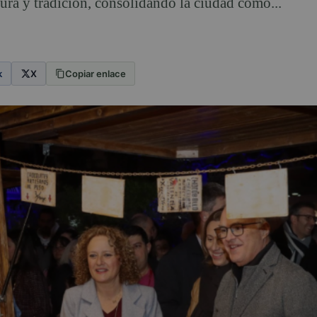
ura y tradición, consolidando la ciudad como...
k
X
Copiar enlace