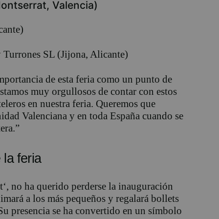
ontserrat, Valencia)
cante)
Turrones SL (Jijona, Alicante)
importancia de esta feria como un punto de
estamos
muy
orgullosos de contar con estos
eleros en nuestra feria. Queremos que
nidad Valenciana y en toda España cuando se
era.”
 la feria
t
‘,
no ha querido perderse la inauguración
nimará
a los más pequeños y regala
rá
bollets
 Su
presencia se ha convertido en un símbolo