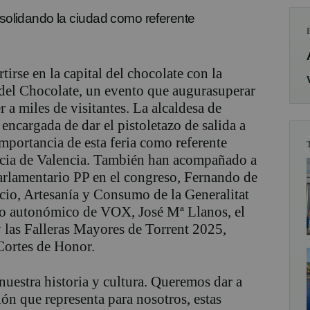
nsolidando la ciudad como referente
irse en la capital del chocolate con l
a
 del Chocolate
, un evento que
augura
superar
r a miles de visitan
tes. La alcaldesa de
a encargada de dar el pistoletazo de salida a
importancia de esta feria como referente
cia de Valencia.
También han
acompañado a
parlamentario PP
en
el congreso, Fernando de
cio, Artesanía y Consumo de la General
itat
do autonómico de VOX, José Mª Llanos,
el
 las Falleras Mayores de Torrent 2025,
Cortes de Honor
.
nuestra historia y cultura. Queremos dar a
ión que representa para nosotros, estas