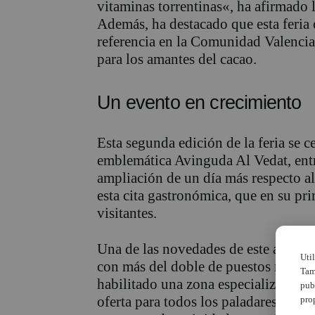
vitaminas
torrentina
s
«
, ha afirmado 
Además, ha destacado que est
a feria
referen
cia en la Comunidad Valenci
para los amantes del cacao.
Un evento en crecimiento
Esta segunda edi
ción de la feria se 
emblemática
Avinguda
Al
Vedat
, en
ampliación de un día más respecto al 
esta cita gastronómica, que en
su pri
visitantes
.
Una de las novedades de este año es
Uti
con más del doble de puestos relaci
Tam
habilitado una
zona especializada e
pub
oferta para todos los paladares. La 
pro