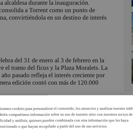
la alcaldesa durante
la inauguración
.
consolida a Torrent como un punto de
ana
, convirtiéndola en un destino de interés
celebra
del 31 de enero al 3
de febrero en la
tre el tramo del ficus y la Plaza
Moralets
. La
año pasado refleja el interés creciente por
mera edición contó con
más de 120
.000
 el
increm
ento del número de expositores
,
lizamos cookies para personalizar el contenido, los anuncios y analizar nuestro tráfi
onados con el
chocolate.
Además, se ha
bién compartimos información sobre su uso de nuestro sitio con nuestros socios de
n
quesos y gastronomía
, enriqueciendo así la
licidad y análisis, quienes pueden combinarla con otra información que les haya
feria también contará con un extenso
porcionado o que hayan recopilado a partir del uso de sus servicios.