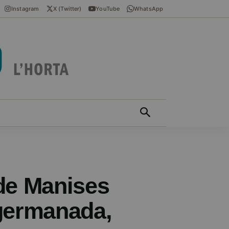
Instagram
X (Twitter)
YouTube
WhatsApp
ÍCIES EN VALENCIÀ
MÁS
 de Manises
agermanada,