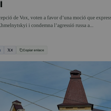
i
cepció de Vox, voten a favor d’una moció que express
Khmelnytskyi i condemna l’agressió russa a...
k
X
Copiar enlace