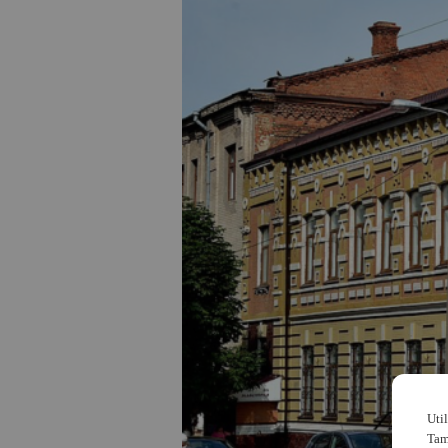
Uti
Tam