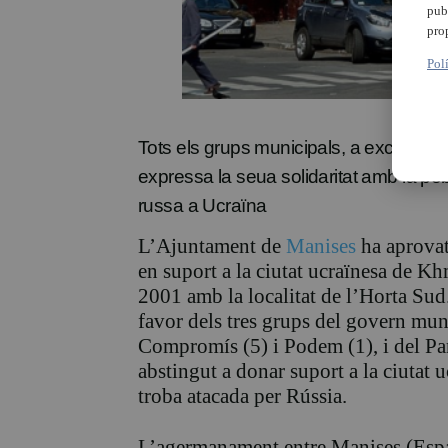
pub
pro
Pol
Tots els grups municipals, a excepció 
expressa la seua solidaritat amb la po
russa a Ucraïna
L’Ajuntament de
Manises
ha aprovat
en suport a la ciutat ucraïnesa de K
2001
amb la localitat de l’Horta Sud
favor dels tres grups del govern m
Compromís (5) i Podem (1), i del Par
abstingut a donar suport a la ciuta
troba atacada per Rússia.
L’agermanament entre Manises (Espa