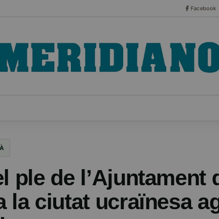
Facebook
CO
ESPECIALES
SERIES
HEMEROTECA
NOT
À
el ple de l’Ajuntament
a la ciutat ucraïnesa 