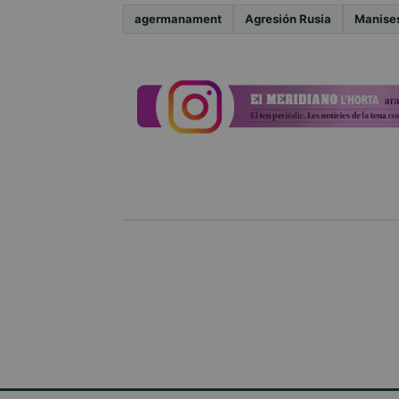
agermanament
Agresión Rusia
Manise