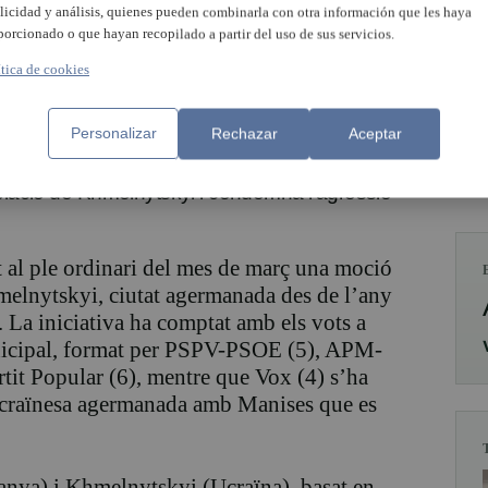
licidad y análisis, quienes pueden combinarla con otra información que les haya
porcionado o que hayan recopilado a partir del uso de sus servicios.
ítica de cookies
Personalizar
Rechazar
Aceptar
de Vox, voten a favor d’una
moció que
blació de
Khmelnytskyi i condemna
l’agressió
 al ple ordinari del mes de març una moció
hmelnytskyi, ciutat agermanada
des de l’any
. La iniciativa ha comptat amb els vots a
unicipal, format per PSPV-PSOE (5), APM-
tit Popular (6), mentre que Vox (4) s’ha
t ucraïnesa agermanada amb Manises que es
nya) i Khmelnytskyi (Ucraïna), basat en