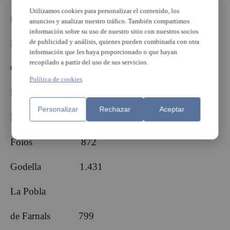
Utilizamos cookies para personalizar el contenido, los
i Mirambell 535
anuncios y analizar nuestro tráfico. También compartimos
información sobre su uso de nuestro sitio con nuestros socios
de publicidad y análisis, quienes pueden combinarla con otra
Burjassot 1.017
información que les haya proporcionado o que hayan
recopilado a partir del uso de sus servicios.
Catarroja 1.150
Política de cookies
El Puig 1.491
Personalizar
Rechazar
Aceptar
Emperador 726
Foios 872
Godella 1.431
La Pobla
de Farnals 799