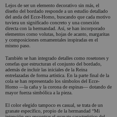
Lejos de ser un elemento decorativo sin más, el
diseño del bordado responde a un estudio detallado
del anda del
Ecce
-Homo, buscando que cada motivo
tuviera un significado concreto y una conexión
directa con la hermandad. Así, se han incorporado
elementos como volutas, hojas de acanto, margaritas
y composiciones ornamentales inspiradas en
el
mismo
paso.
También se han integrado detalles como rosetones y
cenefas que estructuran el conjunto del bordado,
además de incluir las iniciales de la Reina
entrelazadas de forma artística. En la parte final de la
cola se han representado los símbolos del
Ecce
-
Homo —la caña y la corona de espinas— dotando de
mayor fuerza simbólica a la pieza.
El co
lor elegido tampoco es casual, s
e trata de un
granate esp
ecífico, propio de la hermandad
“Mi
intención era encontrar el granate característico del