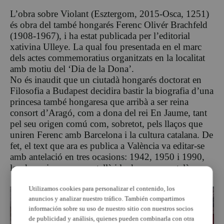
L’obra sobre Violant (Esztergom, 2015-Osca, 1251)
és obra del també hongarés Ferenc Olivér Brachfeld
(1908-1967), i ha estat publicada per l’editorial
xativina Ulleye. La qual fou presentada en el marc
dels actes commemoratius organitzats en la localitat
amb motiu del ‘Dia de la Dona’.
No és inaudit que un ciutadà hongarés doctorat en
Filosofia a Budapest decidira bastir la biografia d’una
princesa també hongaresa que arribà a ser reina
consort d’Aragó, com a dona del rei En Jaume, tant
pel seu origen comú com, sobretot, pels llaços que
uniren Ferenc amb Barcelona i la cultura catalana. De
fet, el text que ara es publica a València va editar-se
amb antelació en tres ocasions: 1942, 1950 i 1990,
les dos primeres en castellà i la darrera en català.
Utilizamos cookies para personalizar el contenido, los
anuncios y analizar nuestro tráfico. También compartimos
información sobre su uso de nuestro sitio con nuestros socios
de publicidad y análisis, quienes pueden combinarla con otra