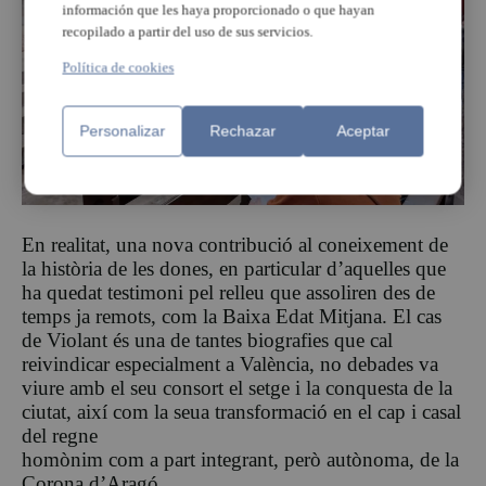
información que les haya proporcionado o que hayan
recopilado a partir del uso de sus servicios.
Política de cookies
Personalizar
Rechazar
Aceptar
En realitat, una nova contribució al coneixement de
la història de les dones, en particular d’aquelles que
ha quedat testimoni pel relleu que assoliren des de
temps ja remots, com la Baixa Edat Mitjana. El cas
de Violant és una de tantes biografies que cal
reivindicar especialment a València, no debades va
viure amb el seu consort el setge i la conquesta de la
ciutat, així com la seua transformació en el cap i casal
del regne
homònim com a part integrant, però autònoma, de la
Corona d’Aragó.