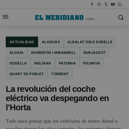
ACTUALIDAD
ALAQUÀS
ALBALAT DELS SORELLS
ALDAIA
BONREPÒS I MIRAMBELL
BURJASSOT
GODELLA
MELIANA
PATERNA
PICANYA
QUART DE POBLET
TORRENT
La revolución del coche
eléctrico va despegando en
l’Horta
Todo hace pensar que los vehículos de motor diesel o
gasolina tienen los años contados, los expertos afirman