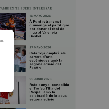
TAMBIÉN TE PUEDE INTERESAR
16 MAYO 2026
À Punt retransmet
diumenge el partit que
pot donar el títol de
lliga al Valencia
Basket
co.
27 MAYO 2026
Catarroja omplirà els
carrers d’arts
escèniques amb la
segona edició del
FesArt
29 JUNIO 2026
Rafelbunyol consolida
el Trofeu l’Illa del
Raspall amb la
celebració de la seua
segona edició