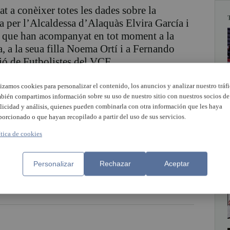
t a conèixer totes les dades sobre la
ida per l’Alcaldessa d’Alaquàs Elvira García i
n que han acompanyat en tot moment a la
a, a la seua filla Noema Ortí i a Fernando
ió de Futbolistes del VCF.
lizamos cookies para personalizar el contenido, los anuncios y analizar nuestro tráfi
s dels dos municipis organitzadors de l’acte,
bién compartimos información sobre su uso de nuestro sitio con nuestros socios de
ino Navarro en representació de l’Alaquàs
licidad y análisis, quienes pueden combinarla con otra información que les haya
Penya Valencianista d’Alaquàs i els amics i
porcionado o que hayan recopilado a partir del uso de sus servicios.
itos”.
ítica de cookies
ue tornarà a repetir-se el proper 23 de
Personalizar
Rechazar
Aceptar
it en homenatge Jaume Ortí, una persona
a vida social i cultural valenciana.