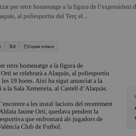
tzat per retre homenatge a la figura de l’expresident 
quàs, al poliesportiu del Terç el...
k
X
Copiar enlace
per retre homenatge a la figura de
rtí se celebrarà a Alaquàs, al poliesportiu
les 19 hores. Així ha sigut anunciat a la
i a la Sala Xemeneia, al Castell d’Alaquàs.
l’encontre a les instal·lacions del recentment
Aldaia Jaume Ortí, quedava pendent la
esportiva que enfrontarà als jugadors de
 València Club de Futbol.