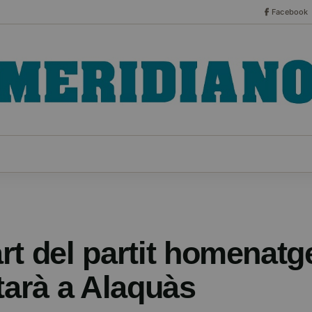
Facebook
CO
ESPECIALES
SERIES
HEMEROTECA
NOT
rt del partit homenat
tarà a Alaquàs