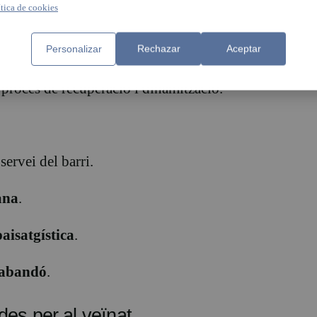
ítica de cookies
a ubicació
, la
connexió amb les principals
ultants de l’espai conjunt
.
Personalizar
Rechazar
Aceptar
l segle XVIII
, és un dels nuclis històrics del
 procés de recuperació i dinamització.
servei del barri.
ana
.
aisatgística
.
 abandó
.
es per al veïnat