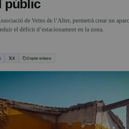
 públic
ssociació de Veïns de l’Alter, permetrà crear un apa
reduir el dèficit d’estacionament en la zona.
k
X
Copiar enlace