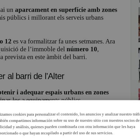
pai un
aparcament en superfície amb zones
ais públics i millorant els serveis urbans
o 12
es va formalitzar fa unes setmanes. Ara
quisició de l’immoble del
número 10
,
a prevista en este àmbit del barri.
 al barri de l’Alter
btenir i adequar espais urbans en zones
inar-los a equipaments públics.
lizamos cookies para personalizar el contenido, los anuncios y analizar nuestro tráfi
ent i Gestió Urbanística
, la unió de les dos
bién compartimos información sobre su uso de nuestro sitio con nuestros socios de
uncionals i urbanístiques difícils de trobar en
licidad y análisis, quienes pueden combinarla con otra información que les haya
porcionado o que hayan recopilado a partir del uso de sus servicios.