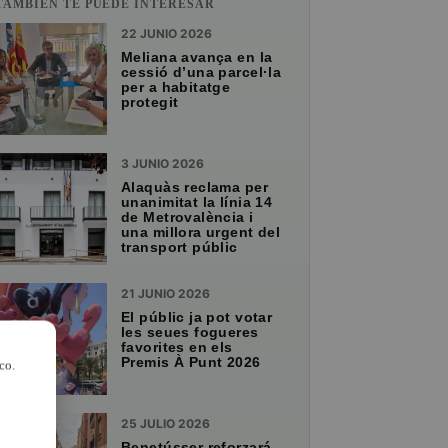
TAMBIÉN TE PUEDE INTERESAR
22 JUNIO 2026
Meliana avança en la
cessió d’una parcel·la
per a habitatge
protegit
3 JUNIO 2026
Alaquàs reclama per
unanimitat la línia 14
de Metrovalència i
una millora urgent del
transport públic
21 JUNIO 2026
El públic ja pot votar
les seues fogueres
favorites en els
Premis À Punt 2026
co.
25 JULIO 2026
Benetússer reforzará