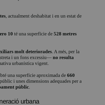
tes
, actualment deshabitat i en un estat de
ero 10
té una superfície de
528 metres
xiliars molt deteriorades
. A més, per la
treta i un fons excessiu—
no resulta
ativa urbanística vigent.
’obté una superfície aproximada de
660
 públic i unes dimensions adequades per a
ipament públic
.
eneració urbana