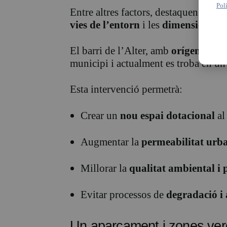
Pol
Entre altres factors, destaquen la
seu
vies de l’entorn
i les
dimensions res
El barri de l’Alter, amb
orígens en e
municipi i actualment es troba en un
Esta intervenció permetrà:
Crear un
nou espai dotacional
al 
Augmentar la
permeabilitat urb
Millorar la
qualitat ambiental i p
Evitar processos de
degradació i
Un aparcament i zones verd