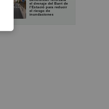
el drenaje del Barri de
l’Estació para reducir
el riesgo de
inundaciones