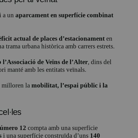
i a un
aparcament en superfície combinat
dèficit actual de places d’estacionament
en
una trama urbana històrica amb carrers estrets.
l’Associació de Veïns de l’Alter
, dins del
ori manté amb les entitats veïnals.
 milloren la
mobilitat, l’espai públic i la
cel·les
 número 12
compta amb una superfície
s
i una superfície construïda d’uns
140