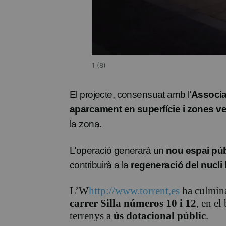
1 (8)
El projecte, consensuat amb l’
Associac
aparcament en superfície i zones v
la zona.
L’operació generarà un
nou espai públ
contribuirà a la
regeneració del nucli 
L’W
http://www.torrent,es
ha culminat
carrer Silla números 10 i 12
, en el
terrenys a
ús dotacional públic
.