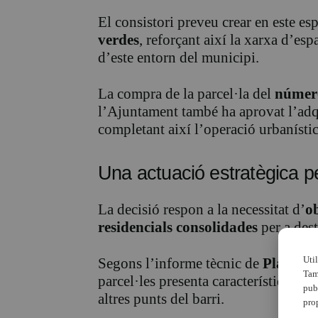
El consistori preveu crear en este es
verdes
, reforçant així la xarxa d’esp
d’este entorn del municipi.
La compra de la parcel·la del
númer
l’Ajuntament també ha aprovat l’ad
completant així l’operació urbanístic
Una actuació estratègica per
La decisió respon a la necessitat d’
o
residencials consolidades
per a dest
Uti
Segons l’informe tècnic de
Planejam
Tam
parcel·les presenta característiques f
pub
altres punts del barri.
pro