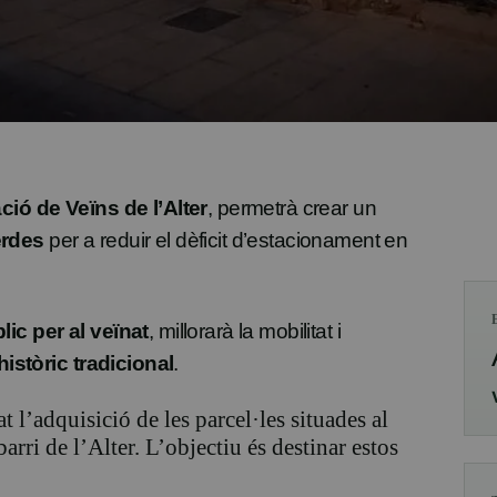
ió de Veïns de l’Alter
, permetrà crear un
erdes
per a reduir el dèficit d’estacionament en
ic per al veïnat
, millorarà la mobilitat i
històric tradicional
.
 l’adquisició de les parcel·les situades al
 barri de l’Alter. L’objectiu és destinar estos