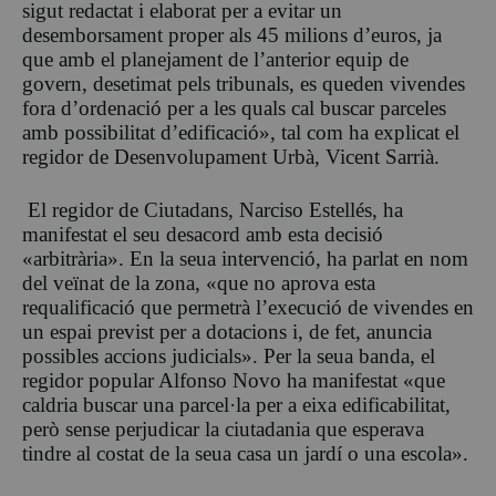
sigut redactat i elaborat per a evitar un
desemborsament proper als 45 milions d’euros, ja
que amb el planejament de l’anterior equip de
govern, desetimat pels tribunals, es queden vivendes
fora d’ordenació per a les quals cal buscar parceles
amb possibilitat d’edificació», tal com ha explicat el
regidor de Desenvolupament Urbà, Vicent Sarrià.
El regidor de Ciutadans, Narciso Estellés, ha
manifestat el seu desacord amb esta decisió
«arbitrària». En la seua intervenció, ha parlat en nom
del veïnat de la zona, «que no aprova esta
requalificació que permetrà l’execució de vivendes en
un espai previst per a dotacions i, de fet, anuncia
possibles accions judicials». Per la seua banda, el
regidor popular Alfonso Novo ha manifestat «que
caldria buscar una parcel·la per a eixa edificabilitat,
però sense perjudicar la ciutadania que esperava
tindre al costat de la seua casa un jardí o una escola».