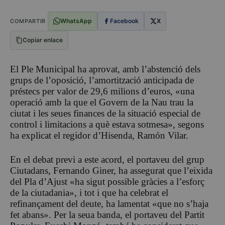
WhatsApp
Facebook
X
COMPARTIR
Copiar enlace
El Ple Municipal ha aprovat, amb l’abstenció dels
grups de l’oposició, l’amortització anticipada de
préstecs per valor de 29,6 milions d’euros, «una
operació amb la que el Govern de la Nau trau la
ciutat i les seues finances de la situació especial de
control i limitacions a què estava sotmesa», segons
ha explicat el regidor d’Hisenda, Ramón Vilar.
En el debat previ a este acord, el portaveu del grup
Ciutadans, Fernando Giner, ha assegurat que l’eixida
del Pla d’Ajust «ha sigut possible gràcies a l’esforç
de la ciutadania», i tot i que ha celebrat el
refinançament del deute, ha lamentat «que no s’haja
fet abans». Per la seua banda, el portaveu del Partit