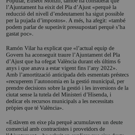
Popular, Eusebi Monzó, també ha considerat que
l’Ajuntament ha eixit del Pla d’Ajust «perquè la
reducció del nivell d’endeutament ha sigut possible
per la pujada d’impostos». A més, ha afegit: «també
podem parlar de superàvit pressupostari perquè s’ha
gastat poc».
Ramón Vilar ha explicat que «l’actual equip de
Govern ha aconseguit traure l’Ajuntament del Pla
d’Ajust que ha ofegat València durant els últims 6
anys i que anava a estar vigent fins l’any 2022».
Amb l’amortització anticipada dels esmentats préstecs
«recuperem l’autonomia en la gestió municipal, per
prendre decisions sobre la gestió i les inversions de la
ciutat sense la tutela del Ministeri d’Hisenda, i
dedicar els recursos municipals a les necessitats
pròpies que té València».
«Estàvem en eixe pla perquè acumulaven un deute
comercial amb contractistes i proveïdors de