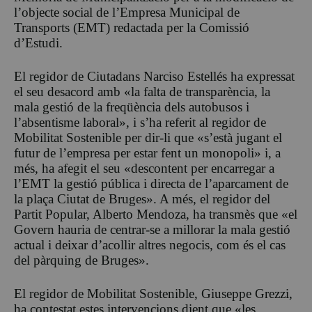
l’objecte social de l’Empresa Municipal de
Transports (EMT) redactada per la Comissió
d’Estudi.
El regidor de Ciutadans Narciso Estellés ha expressat
el seu desacord amb «la falta de transparència, la
mala gestió de la freqüència dels autobusos i
l’absentisme laboral», i s’ha referit al regidor de
Mobilitat Sostenible per dir-li que «s’està jugant el
futur de l’empresa per estar fent un monopoli» i, a
més, ha afegit el seu «descontent per encarregar a
l’EMT la gestió pública i directa de l’aparcament de
la plaça Ciutat de Bruges». A més, el regidor del
Partit Popular, Alberto Mendoza, ha transmès que «el
Govern hauria de centrar-se a millorar la mala gestió
actual i deixar d’acollir altres negocis, com és el cas
del pàrquing de Bruges».
El regidor de Mobilitat Sostenible, Giuseppe Grezzi,
ha contestat estes intervencions dient que «les