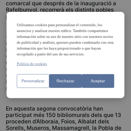
comarcal que després de la inauguració a
Rafelbunyol, recorrerà els distints pobles
participants.
Utilizamos cookies para personalizar el contenido, los
anuncios y analizar nuestro tráfico. También compartimos
«Les Biblioteques de la Línia 3 del Metro
información sobre su uso de nuestro sitio con nuestros socios
estan construint un projecte col·laboratiu
de publicidad y análisis, quienes pueden combinarla con otra
información que les haya proporcionado o que hayan
molt interessant per a traslladar a la
recopilado a partir del uso de sus servicios.
ciutadania que les biblioteques són agents
culturals que realitzen activitats de foment
Política de cookies
de la lectura més enllà dels mateixos
edificis, com és aquesta activitat o la dels
llibres viatgers», indica Alicia Piquer,
Personalizar
Rechazar
Aceptar
regidora de Cultura.
En aquesta segona convocatòria han
participat més 150 bibliomurals dels que 13
proceden d’Alboraia, Foios, Albalat dels
Sorells, Museros, Massamagrell, la Pobla de