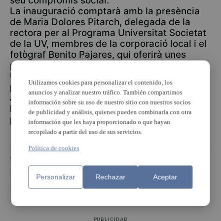
seu compromís social.
La inauguració comptarà amb la presència
de Maria Dolores Pitarch, delegada de la
rectora per al Programa Universitat Societat
de la UV, membres de la corporació local i el
fotògraf Benito Pajares, qui oferirà unes
paraules sobre el seu treball i experiència a
Ucraïna. A més, la presidenta de l’ONG Junts
Utilizamos cookies para personalizar el contenido, los
per la Vida, Clara Arnal, compartirà amb els
anuncios y analizar nuestro tráfico. También compartimos
assistents la seua visió i experiència en la
información sobre su uso de nuestro sitio con nuestros socios
lluita pels drets de les persones afectades
de publicidad y análisis, quienes pueden combinarla con otra
per la guerra ucraïnesa.
información que les haya proporcionado o que hayan
recopilado a partir del uso de sus servicios.
Política de cookies
TEMAS
Personalizar
Rechazar
Aceptar
Benito Pajares
exposició
ucraÏna
Universitat
Vinalesa
PUBLICIDAD