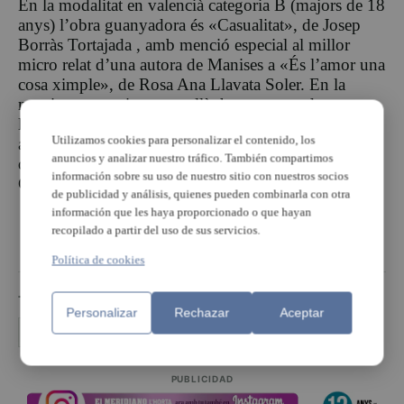
En la modalitat en valencià categoria B (majors de 18
anys) l’obra guanyadora és «Casualitat», de Josep
Borràs Tortajada , amb menció especial al millor
micro relat d’una autora de Manises a «És l’amor una
cosa ximple», de Rosa Ana Llavata Soler. En la
mateixa categoria en castellà, ha estat guardonat
l’escrit «El complot arbóreo» de Eloy Jagüe Jarque,
Utilizamos cookies para personalizar el contenido, los
amb menció especial al millor micro relat d’un autor
anuncios y analizar nuestro tráfico. También compartimos
de Manises a «Klara y el espantapájaros», de María
información sobre su uso de nuestro sitio con nuestros socios
Gallego Valldecabres.
de publicidad y análisis, quienes pueden combinarla con otra
información que les haya proporcionado o que hayan
recopilado a partir del uso de sus servicios.
Política de cookies
TEMAS
Personalizar
Rechazar
Aceptar
Ciutat de Manises
Manises
Microrrelats
PUBLICIDAD