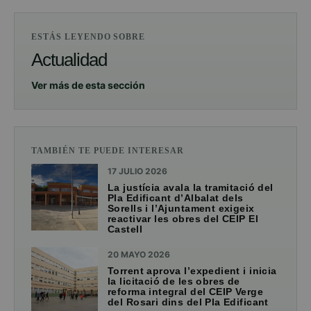
ESTÁS LEYENDO SOBRE
Actualidad
Ver más de esta sección
TAMBIÉN TE PUEDE INTERESAR
17 JULIO 2026
La justícia avala la tramitació del
Pla Edificant d’Albalat dels
Sorells i l’Ajuntament exigeix
reactivar les obres del CEIP El
Castell
20 MAYO 2026
Torrent aprova l’expedient i inicia
la licitació de les obres de
reforma integral del CEIP Verge
del Rosari dins del Pla Edificant