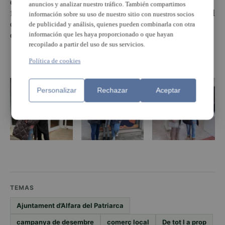
campanya. Aquesta iniciativa s’inicià en octubre i
anuncios y analizar nuestro tráfico. También compartimos
finalitzarà en juliol de 2023. Amb aquesta proposta el
información sobre su uso de nuestro sitio con nuestros socios
consistori vol donar visibilitat i recolzar la xarxa
de publicidad y análisis, quienes pueden combinarla con otra
comercial d’Alfara del Patriarca.
información que les haya proporcionado o que hayan
recopilado a partir del uso de sus servicios.
Política de cookies
Personalizar
Rechazar
Aceptar
TEMAS
Ajuntament d’Alfara del Patriarca
campanya de desembre
comerç local
De tot I a prop