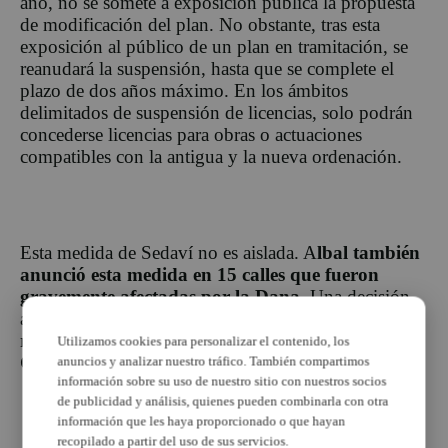
año, no se somete a exposición pública la propuesta
de modificación del plan. No obstante, tras esta
exposición al público de un plan en tramitación, se
reanudará la suspensión, hasta que se complete el
plazo de dos años máximo. En los ámbitos
delimitados de suspensión de licencias, solo podrán
concederse licencias para obras o actuaciones
compatibles con la antigua y la nueva ordenación.
Esta medida de Sedaví no es aislada. A
lbal también
anunció esta medida en 15 calles que fueron
gravemente afectadas por la Dana.
Una decisión
aprobada por unanimidad.
Massanassa también ha
realizado un modificación puntual de su Plan
Utilizamos cookies para personalizar el contenido, los
General en la misma línea.
anuncios y analizar nuestro tráfico. También compartimos
información sobre su uso de nuestro sitio con nuestros socios
de publicidad y análisis, quienes pueden combinarla con otra
información que les haya proporcionado o que hayan
recopilado a partir del uso de sus servicios.