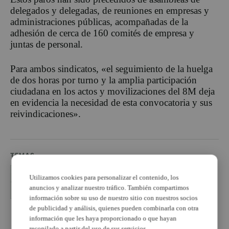
delegados y delegadas, de reuniones en empresas y
administraciones públicas, acompañadas de la
adhesión de cerca de 160 comités de empresa y
juntas de personal.
Para ambos sindicatos, «el seguimiento de la huelga
de dos horas por turno y la amplia participación
ciudadana en los actos y movilizaciones del 8M deja
en evidencia la necesidad de esta convocatoria y sus
reivindicaciones».
TEMAS
8M
ayuntamientos
concentraciones
Utilizamos cookies para personalizar el contenido, los
anuncios y analizar nuestro tráfico. También compartimos
huelga de dos horas
información sobre su uso de nuestro sitio con nuestros socios
de publicidad y análisis, quienes pueden combinarla con otra
PUBLICIDAD
información que les haya proporcionado o que hayan
recopilado a partir del uso de sus servicios.